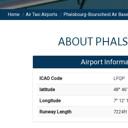
Home
/
Air Taxi Airports
/
Phalsbourg-Bourscheid Air Base
ABOUT
PHALS
Airport Informa
ICAO Code
LFQP
latitude
48° 46' 
Longitude
7° 12' 1
Runway Length
7224
ft 