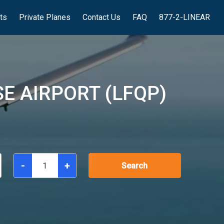
hts
Private Planes
Contact Us
FAQ
877-2-LINEAR
E AIRPORT (LFQP)
-
+
Search