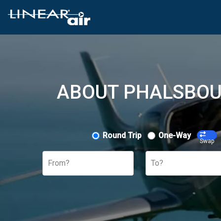
ABOUT PHALSBOUR
Round Trip
One-Way
Swap
From?
To?