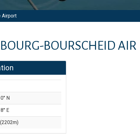
 Airport
BOURG-BOURSCHEID AIR 
tion
0'' N
8'' E
(
2202
m)