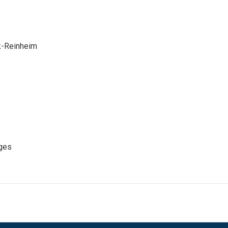
k-Reinheim
sges