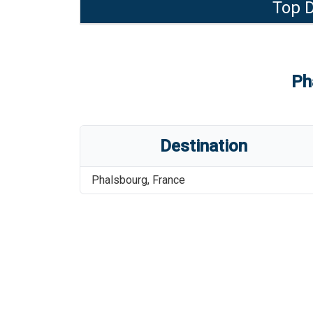
Top D
Ph
Destination
Phalsbourg
,
France