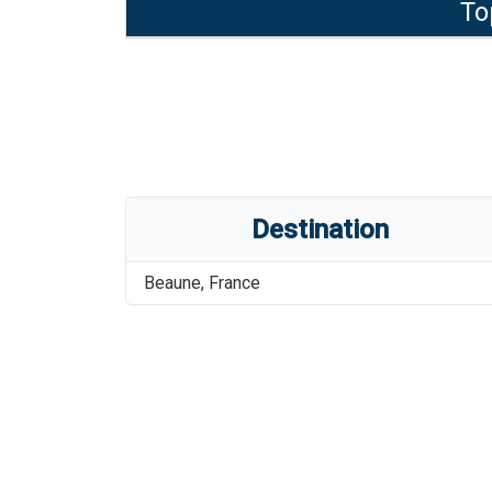
To
Destination
Beaune
,
France