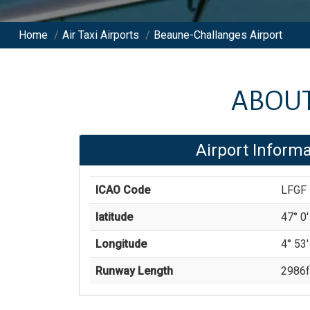
Home
/
Air Taxi Airports
/
Beaune-Challanges Airport
ABOU
Airport Informa
ICAO Code
LFGF
latitude
47° 0'
Longitude
4° 53'
Runway Length
2986
f