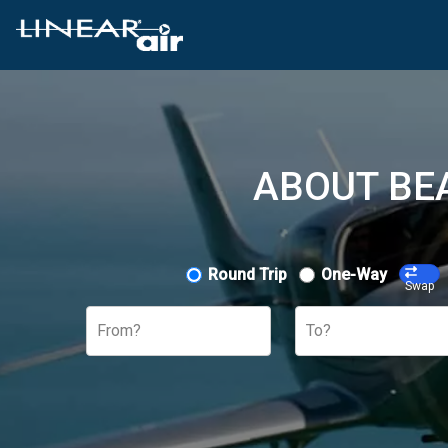
ABOUT BE
Round Trip
One-Way
Swap
From?
To?