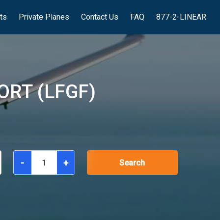
hts
Private Planes
Contact Us
FAQ
877-2-LINEAR
RT (LFGF)
-
+
Search