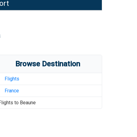
ort
s
Browse Destination
Flights
France
Flights to
Beaune