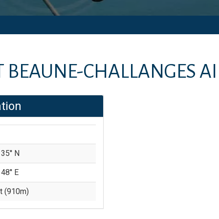
T
BEAUNE-CHALLANGES A
tion
 35'' N
 48'' E
t (
910
m)