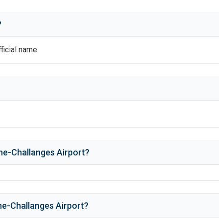
?
fficial name.
e-Challanges Airport
?
e-Challanges Airport
?